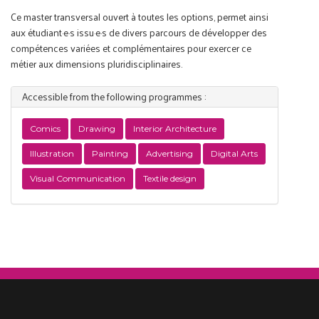
Ce master transversal ouvert à toutes les options, permet ainsi
aux étudiant·e·s issu·e·s de divers parcours de développer des
compétences variées et complémentaires pour exercer ce
métier aux dimensions pluridisciplinaires.
Accessible from the following programmes :
Comics
Drawing
Interior Architecture
Illustration
Painting
Advertising
Digital Arts
Visual Communication
Textile design