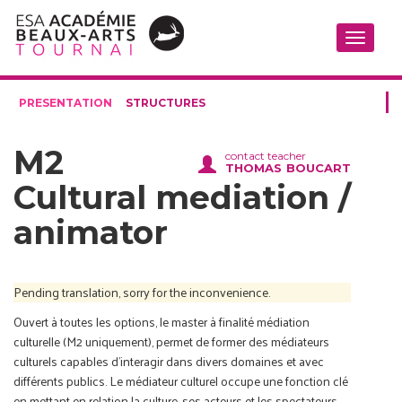
Toggle
navigati
PRESENTATION
STRUCTURES
M2
contact teacher
thomas boucart
Cultural mediation /
animator
Pending translation, sorry for the inconvenience.
Ouvert à toutes les options, le master à finalité médiation
culturelle (M2 uniquement), permet de former des médiateurs
culturels capables d’interagir dans divers domaines et avec
différents publics. Le médiateur culturel occupe une fonction clé
en mettant en relation la culture, ses acteurs et les spectateurs,